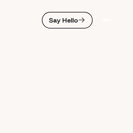
S
a
y
H
e
l
l
o
S
a
y
H
e
l
l
o